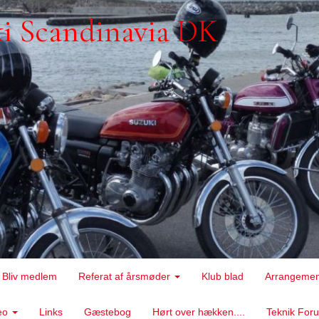
ki Scandinavia DK
Bliv medlem
Referat af årsmøder
Klub blad
Arrangeme
deo
Links
Gæstebog
Hørt over hækken....
Teknik Fo