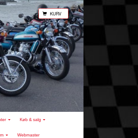
KURV
nter
Køb & salg
rum
Webmaster