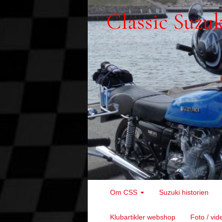
Classic Suzu
Om CSS
Suzuki historien
Klubartikler webshop
Foto / vi