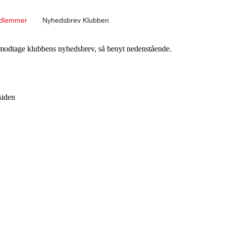
edlemmer
Nyhedsbrev Klubben
 modtage klubbens nyhedsbrev, så benyt nedenstående.
siden